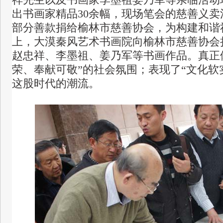
祥先生以及书画家李墨祖姜乃军等亲临活动
出书画家精品
30余幅，现场笔会的慈善义
部分善款捐给榆林市慈善协会，为构建和谐
上，大漠秦风艺术书画院向榆林市慈善协会
赵忠祥、李墨祖、姜乃军等书画作品。真正
荣、奉献可敬”的社会氛围；表现了“文化软
这股时代的潮流。