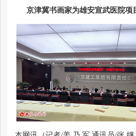
京津冀书画家为雄安宣武医院项
本网讯（记者/姜 乃 军 通讯员/张 