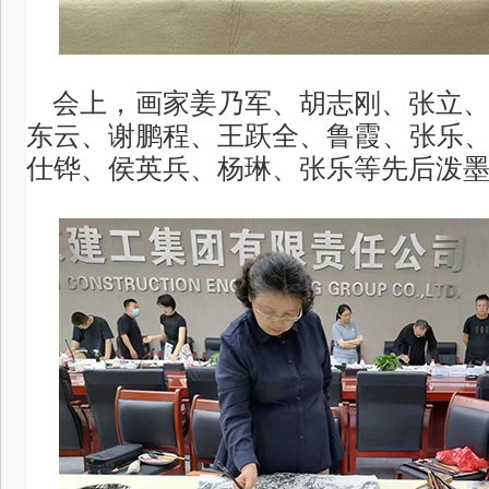
会上，画家姜乃军、胡志刚、张立、
东云、谢鹏程、王跃全、鲁霞、张乐
仕铧、侯英兵、杨琳、张乐等先后泼