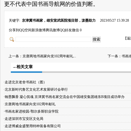
更不代表中国书画导航网的价值判断。
关键字:
京津冀书画家，雄安宣武医院项目部，泼墨助力
2023/05/27 15:39:28
分享到
QQ空间
新浪微博
腾讯微博
QQ好友
微信
0
【
返
上一条：
京唐两地书画家向党102周年献礼...
下一条：
书画名
→相关文章
·走进北京老舍书画社（图）
·北京新时代鲁艺文化艺术发展研讨会举行
·翰墨飘香 凝心筑魂 京津冀书画名家交流会在中国雄安集团雄东B项目成功举办
·京唐两地书画家向党102周年献礼
·书画名家进校园-鄂尔多斯职业学院
·走进深圳市宝安区文化局
·走进博威金盛警用特种装备有限公司