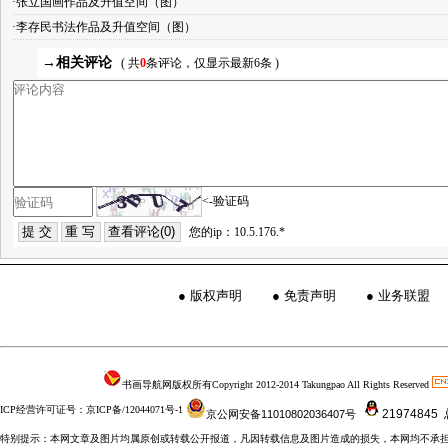
·张立国画作品及升值空间（图）
·李存民书法作品及升值空间（图）
→相关评论
( 共
0
条评论，仅显示最新6条 )
<-验证码
您的ip：10.5.176.*
●
版权声明
●
免责声明
●
业务联盟
书画导航网版权所有Copyright 2012-2014 Takungpao All Rights Reserved
ICP经营许可证号：京ICP备/12044071号-1
21974845
京公网安备11010802036407号
特别提示：本网文章及图片均属原创或转载公开报道，凡因转载信息及图片造成的损失，本网均不承担