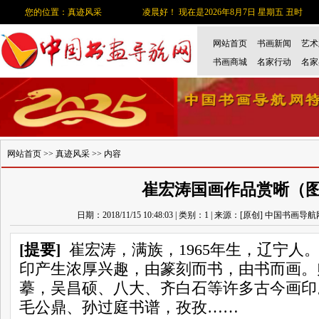
您的位置：真迹风采
凌晨好！ 现在是2026年8月7日 星期五 丑时
网站首页
书画新闻
艺术
书画商城
名家行动
名家
网站首页
>>
真迹风采
>> 内容
崔宏涛国画作品赏晰（
日期：2018/11/15 10:48:03 | 类别：1 | 来源：[原创] 中国书画导
[提要]
崔宏涛，满族，1965年生，辽宁人
印产生浓厚兴趣，由篆刻而书，由书而画。
摹，吴昌硕、八大、齐白石等许多古今画印
毛公鼎、孙过庭书谱，孜孜……