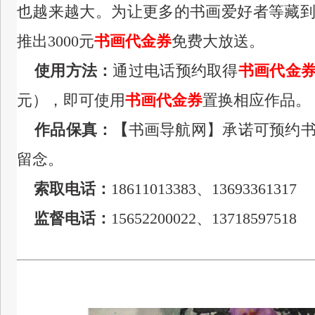
也越来越大。
为让更多的书画爱好者等藏
推出3000元
书画代金券
免费大放送。
使用方法：
通过电话预约取得
书画代金
元），即可
使用
书画代金券
置换相应作品。
作品保真：【
书画导航网】承诺可预约
留念。
索取电话：
18611013383、
13693361317
监督电话
：
15652200022
、13718597518