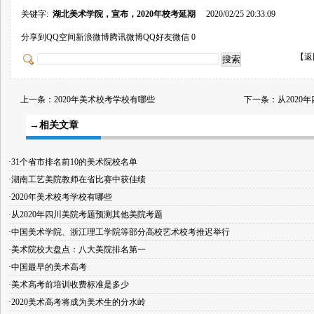
关键字:
湖北美术学院，宣布，2020年校考延期
2020/02/25 20:33:09
分享到
QQ空间
新浪微博
腾讯微博
QQ好友
微信
0
【
返
上一条：
2020年美术校考学校有哪些
下一条：
从2020
→相关文章
·31个省市排名前10的美术院校名单
·湖南工艺美院教师在省比赛中获佳绩
·2020年美术校考学校有哪些
·从2020年四川美院考题预测其他美院考题
·中国美术学院、浙江理工学院等部分高校艺术校考推迟举行
·美术院校大盘点：八大美院排名第一
·中国最早的美术高考
·美术高考前培训收费标准是多少
·2020美术高考将成为美术生的分水岭