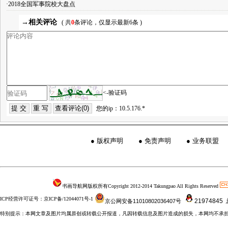
·2018全国军事院校大盘点
→相关评论
( 共
0
条评论，仅显示最新6条 )
<-验证码
您的ip：10.5.176.*
●
版权声明
●
免责声明
●
业务联盟
书画导航网版权所有Copyright 2012-2014 Takungpao All Rights Reserved
ICP经营许可证号：京ICP备/12044071号-1
21974845
京公网安备11010802036407号
特别提示：本网文章及图片均属原创或转载公开报道，凡因转载信息及图片造成的损失，本网均不承担