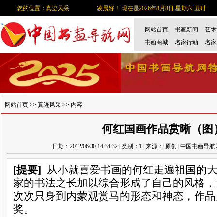
您的位置：真迹风采
凌晨好！ 现在是2026年8月8日 星期六 丑时
网站首页
书画新闻
艺术
书画商城
名家行动
名家
网站首页
>>
真迹风采
>> 内容
何红国画作品赏晰（图
日期：2012/06/30 14:34:32 | 类别：1 | 来源：[原创] 中国书画导
[提要]
从小就喜爱书画的何红走遍祖国的大
家的书法之长加以综合形成了自己的风格，
次次只身到内蒙观赏马的形态和神态，作品
奖。