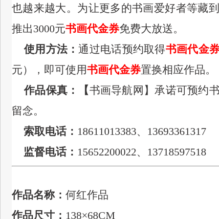
也越来越大。
为让更多的书画爱好者等藏
推出3000元
书画代金券
免费大放送。
使用方法：
通过电话预约取得
书画代金
元），即可
使用
书画代金券
置换相应作品。
作品保真：【
书画导航网】承诺可预约
留念。
索取电话：
18611013383、
13693361317
监督电话
：
15652200022
、13718597518
作品名称：
何红作品
作品尺寸：
138×68CM