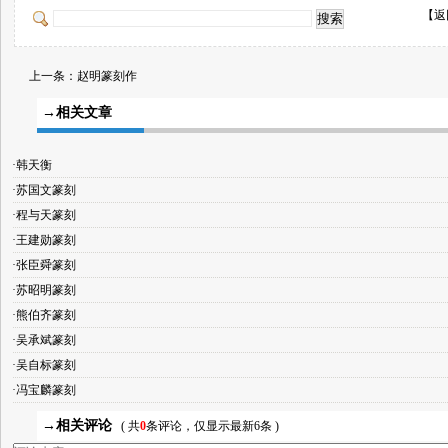
【
返
上一条：
赵明篆刻作
→相关文章
·韩天衡
·苏国文篆刻
·程与天篆刻
·王建勋篆刻
·张臣舜篆刻
·苏昭明篆刻
·熊伯齐篆刻
·吴承斌篆刻
·吴自标篆刻
·冯宝麟篆刻
→相关评论
( 共
0
条评论，仅显示最新6条 )