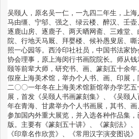
吴颐人，原名吴一仁，一九四二年生，上海
马由缰、宁邬、强之、绿云楼、醉汉、壬壶
逐鹿山房、逐鹿子、两天晒网斋、三难堂、
院、行地天马厩、拜婴楼、候补愚叟居、嘶
照一心园等。西泠印社社员，中国书法家协
协会理事，原上海闵行书画院院长。师从钱
颐等前辈大师，研究书、画、篆刻五十余年
假座上海美术馆，举办个人书、画、印展，
二〇〇一年冬在上海美术馆新馆举办学艺五
展，首发《吴颐人书画篆刻集》、《吴颐人
年在青海、甘肃举办个人书画展，其书、画
参加国内外重大展览，并入选各种作品集，
版。主要有《篆刻五十讲》、《篆刻法》、
《印章名作欣赏》、《常用汉字演变图说》 