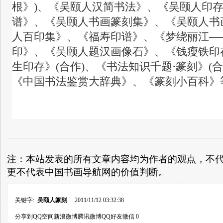
根》)、《吴颐人汉简书法》、《吴颐人印
谱》、《吴颐人书画篆刻集》、《吴颐人书
人百印集》、《福寿印谱》、《梦绕丽江—
印》、《吴颐人题汉画像石》、《钱瘦铁印存
生印存》(合作)、《书法知识千题·篆刻》(
《中国书法鉴赏大辞典》、《篆刻小百科》
注：本站发表的所有文章内容均为作者的观点，不
更不代表中国书画导航网的价值判断。
关键字:
吴颐人篆刻
2011/11/12 03:32:38
分享到
QQ空间
新浪微博
腾讯微博
QQ好友
微信
0