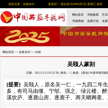
您的位置：名家名印
夜里好！ 现在是2026年8月5日 星期三 亥时
网站首页
书画新闻
艺术
书画商城
名家行动
名家
网站首页
>>
名家名印
>> 内容
吴颐人篆刻
日期：2011/11/12 03:32:38 | 类别：1 | 来源：[原创] 中国书画导
[提要]
吴颐人，原名吴一仁，一九四二年生
多，有司马由缰、宁邬、强之、绿云楼、醉
溪饮庐、逐鹿山房、逐鹿子、两天晒网斋、