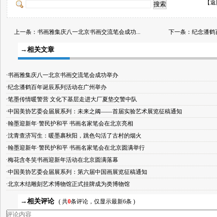
【
返
上一条：
书画雅集庆八一北京书画交流笔会成功...
下一条：
纪念潘鹤
→相关文章
·书画雅集庆八一北京书画交流笔会成功举办
·纪念潘鹤百年诞辰系列活动在广州举办
·笔墨传情暖警营 文化下基层走进大厂夏垫交警中队
·中国美协艺委会届展系列：未来之阈——首届实验艺术展览征稿通知
·翰墨迎新年·警民护和平 书画名家笔会在北京亮相
·沈青查济写生：暖墨裹秋阳，跳色勾活了古村的烟火
·翰墨迎新年·警民护和平 书画名家笔会在北京圆满举行
·梅花含冬笑书画迎新年活动在北京圆满落幕
·中国美协艺委会届展系列：第六届中国画展览征稿通知
·北京木结雕刻艺术博物馆正式挂牌成为类博物馆
→相关评论
( 共
0
条评论，仅显示最新6条 )